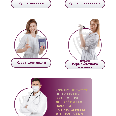
Курсы макияжа
Курсы плетения кос
Курсы
Курсы депиляции
перманентного
макияжа
АППАРАТНЫЙ МАССАЖ
ИНЪЕКЦИОННАЯ
КОСМЕТОЛОГИЯ
ДЕТСКИЙ МАССАЖ
ПОДОЛОГИЯ
ЛАЗЕРНАЯ ЭПИЛЯЦИЯ
ЭЛЕКТРОЭПИЛЯЦИЯ