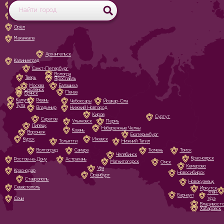
Белгород
Великий Новгород
Орёл
Махачкала
Архангельск
Калининград
Санкт-Петербург
Вологда
Тверь
Ярославль
Москва
Балашиха
Смоленск
Пенза
Брянск
Калуга
Рязань
Чебоксары
Йошкар-Ола
Тула
Владимир
Нижний Новгород
Киров
Сургут
Саратов
Ульяновск
Пермь
Липецк
Набережные Челны
Казань
Воронеж
Екатеринбург
Курск
Ижевск
Тольятти
Нижний Тагил
Волгоград
Самара
Тюмень
Томск
Челябинск
Красноярск
Ростов-на-Дону
Астрахань
Магнитогорск
Омск
Кемерово
Уфа
Краснодар
Новосибирск
Оренбург
Ставрополь
Новокузнецк
Севастополь
Иркутск
Улан-
Барнаул
Сочи
Удэ
Владивост
Хабаровск