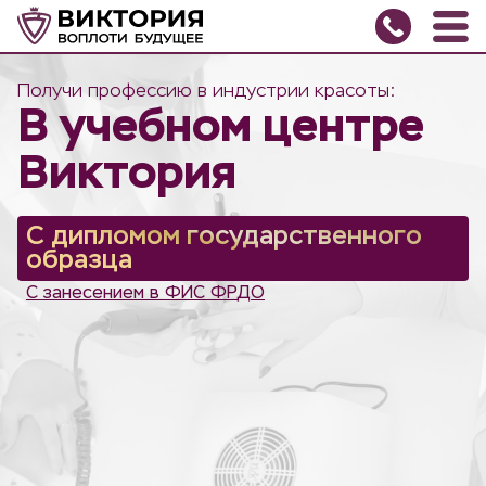
Получи профессию в индустрии красоты:
В учебном центре
Виктория
С дипломом государственного
образца
С
з
а
н
е
с
е
н
и
е
м
в
Ф
И
С
Ф
Р
Д
О